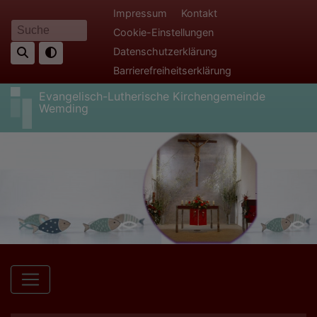
Direkt
Fußbereichsmenü
Impressum
Kontakt
zum
Cookie-Einstellungen
Suche
Inhalt
Datenschutzerklärung
Barrierefreiheitserklärung
Evangelisch-Lutherische Kirchengemeinde
Wemding
Hauptnavigation