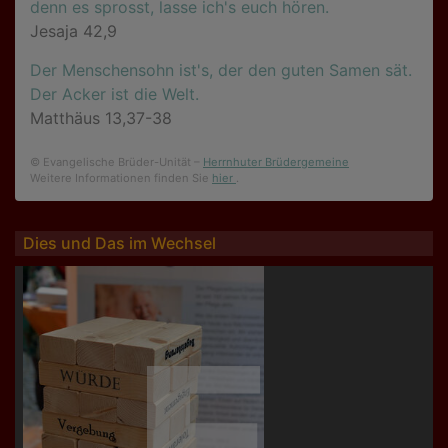
denn es sprosst, lasse ich's euch hören.
Jesaja 42,9
Der Menschensohn ist's, der den guten Samen sät.
Der Acker ist die Welt.
Matthäus 13,37-38
© Evangelische Brüder-Unität –
Herrnhuter Brüdergemeine
Weitere Informationen finden Sie
hier
.
Dies und Das im Wechsel