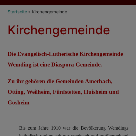
Breadcrumb
Startseite
Kirchengemeinde
Kirchengemeinde
Die Evangelisch-Lutherische Kirchengemeinde
Wemding ist eine Diaspora Gemeinde.
Zu ihr gehören die Gemeinden Amerbach,
Otting, Weilheim, Fünfstetten, Huisheim und
Gosheim
Bis zum Jahre 1910 war die Bevölkerung Wemdings
katholisch und es gab nur vereinzelt und vorübergehend