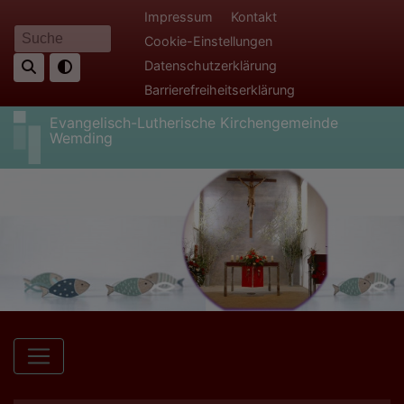
Direkt
Fußbereichsmenü
Impressum
Kontakt
zum
Cookie-Einstellungen
Suche
Inhalt
Datenschutzerklärung
Barrierefreiheitserklärung
Evangelisch-Lutherische Kirchengemeinde
Wemding
Hauptnavigation