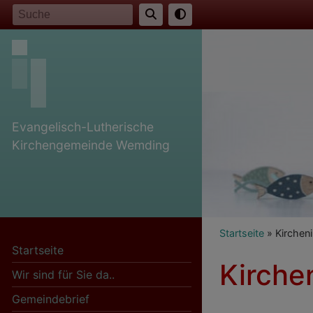
Direkt
Suche
zum
Inhalt
Evangelisch-Lutherische
Kirchengemeinde Wemding
Breadcr
Startseite
Kirchen
Startseite
Kirche
Wir sind für Sie da..
Gemeindebrief